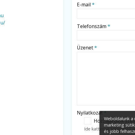
-
E-mail
*
5
hu
-
hu/
Telefonszám
*
-
Üzenet
*
-
-
-
Nyilatkozat
*
Weboldalunk a m
Hozzájárulok szem
marketing sütik
Ide kattintva tekinthető
és jobb felhasz