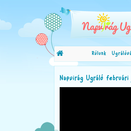
Rólunk
Ugrálóv
Napvirág Ugráló februári 