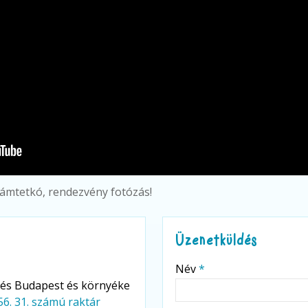
llámtetkó, rendezvény fotózás!
Üzenetküldés
-
Név
*
rlés Budapest és környéke
56. 31. számú raktár