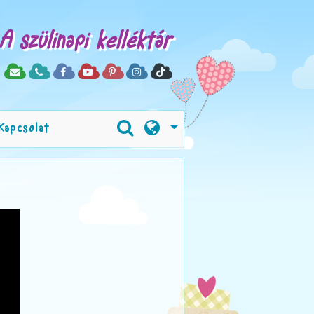
A szülinapi kelléktár
Kapcsolat