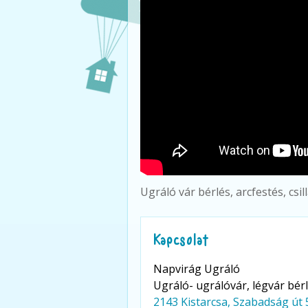
Ugráló vár bérlés, arcfestés, csi
Kapcsolat
Napvirág Ugráló
Ugráló- ugrálóvár, légvár bé
2143 Kistarcsa, Szabadság út 