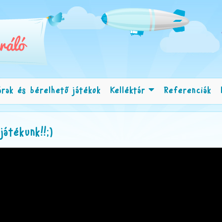
árak és bérelhető játékok
Kelléktár
Referenciák
játékunk!!;)