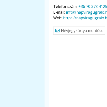
Telefonszám:
+36 70 378 412
E-mail:
info@napviragugralo.
Web:
https://napviragugralo.
Névjegykártya mentése