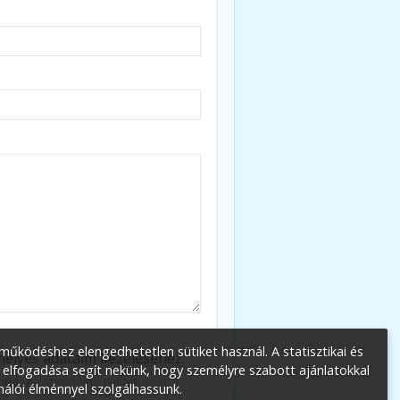
űködéshez elengedhetetlen sütiket használ. A statisztikai és
élyes adataim kezeléséhez.
 elfogadása segít nekünk, hogy személyre szabott ajánlatokkal
 meg:
Adatvédelmi nyilatkozat
.
nálói élménnyel szolgálhassunk.