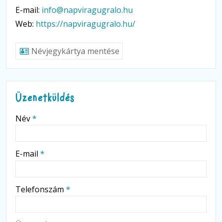
E-mail:
info@napviragugralo.hu
Web:
https://napviragugralo.hu/
Névjegykártya mentése
Üzenetküldés
-
Név
*
-
E-mail
*
-
Telefonszám
*
-