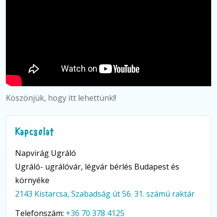
Köszönjük, hogy itt lehettünk!!
Kapcsolat
Napvirág Ugráló
Ugráló- ugrálóvár, légvár bérlés Budapest és
környéke
2143 Kistarcsa, Szabadság út 56. 31. számú raktár
Telefonszám:
+36 70 378 4125