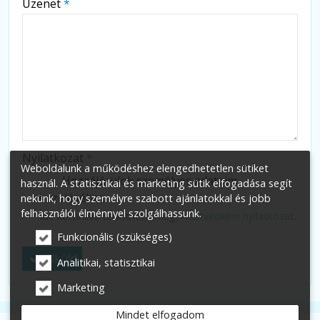
Üzenet
*
-
-
-
Nyilatkozat
*
Weboldalunk a működéshez elengedhetetlen sütiket
Hozzájárulok személyes adataim
használ. A statisztikai és marketing sütik elfogadása segít
kezeléséhez.
nekünk, hogy személyre szabott ajánlatokkal és jobb
felhasználói élménnyel szolgálhassunk.
Ide kattintva tekinthető meg:
Adatvédelmi nyilatkozat
.
Funkcionális (szükséges)
Elküld
Analitikai, statisztikai
Marketing
Mindet elfogadom