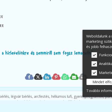
tt
tt
Weboldalunk a m
marketing sütik
és jobb felhasz
el a hírlevelünkre és semmiről sem fogsz lemaradni!
Funkcio
Analitika
Marketi
Mindet elf
További inform
érlés, légvár bérlés, arcfestés, héliumos lufi, gyerekprogramok, par
esszum
Adatvédelmi nyilatkozat
Süti beállítások