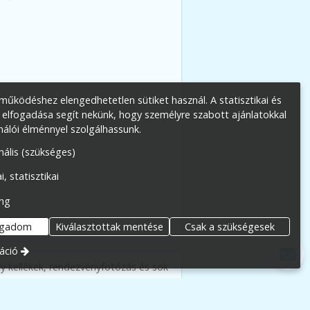
űködéshez elengedhetetlen sütiket használ. A statisztikai és
 elfogadása segít nekünk, hogy személyre szabott ajánlatokkal
nálói élménnyel szolgálhassunk.
nális (szükséges)
i, statisztikai
ng
ogadom
Kiválasztottak mentése
Csak a szükségesek
áció
ty kellékek, rendezvényfotózás és sok