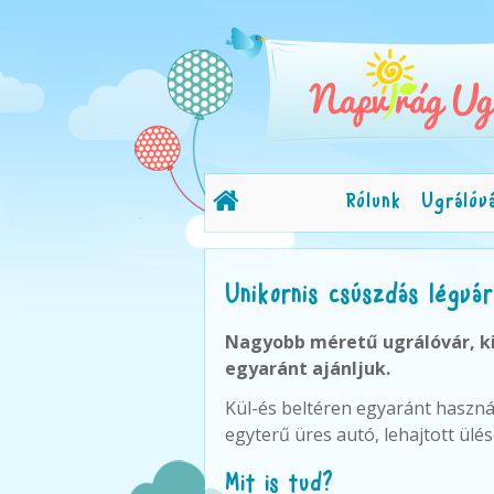
Rólunk
Ugrálóv
Unikornis csúszdás légvá
Nagyobb méretű ugrálóvár, k
egyaránt ajánljuk.
Kül-és beltéren egyaránt haszná
egyterű üres autó, lehajtott ülése
Mit is tud?