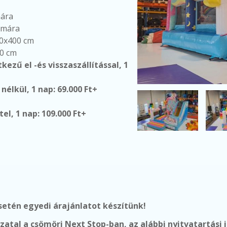
mára
ámára
00x400 cm
50 cm
kezű el -és visszaszállítással, 1
 nélkül,
1 nap: 69.000 Ft+
m
tel,
1 nap: 109.000 Ft+
m
etén egyedi árajánlatot készítünk!
ozatal a csömöri Next Stop-ban, az alábbi nyitvatartási