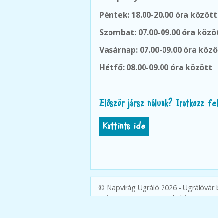
Péntek: 18.00-20.00 óra között
Szombat: 07.00-09.00 óra közö
Vasárnap:
07.00-09.00 óra közö
Hétfő: 08.00-09.00 óra között
Először jársz nálunk? Iratkozz f
Kattints ide
© Napvirág Ugráló 2026 - Ugrálóvár b
más. Non-Stop a gyerekekért!
Impr
Kreatív website