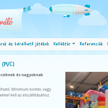
árak és bérelhető játékok
Kelléktár
Referenciák
r (PVC)
icsiknek és nagyoknak
lható.
Minimum kombi, vagy
kkel kell az elszállításához.