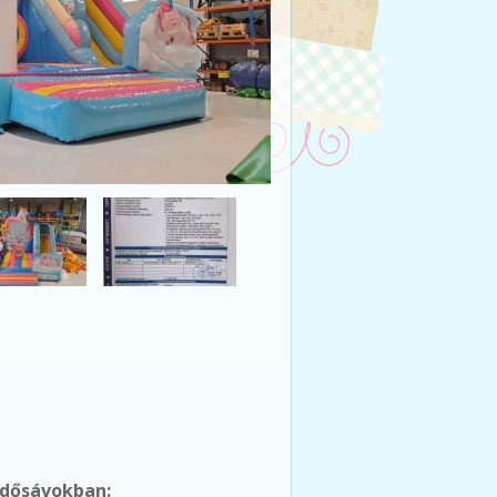
 idősávokban: