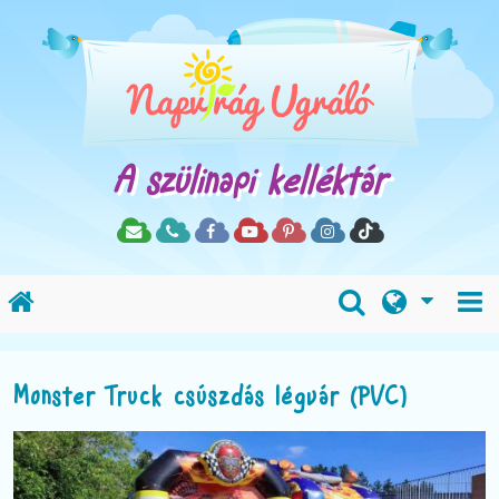
A szülinapi kelléktár
Monster Truck csúszdás légvár (PVC)