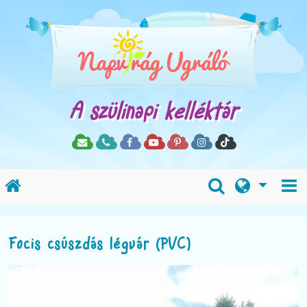
A szülinapi kelléktár
Focis csúszdás légvár (PVC)