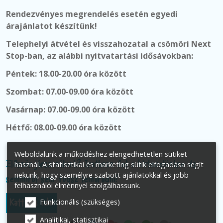
Rendezvényes megrendelés esetén egyedi
árajánlatot készítünk!
Telephelyi átvétel és visszahozatal a csömöri Next
Stop-ban, az alábbi nyitvatartási idősávokban:
Péntek: 18.00-20.00 óra között
Szombat: 07.00-09.00 óra között
Vasárnap:
07.00-09.00 óra között
Hétfő: 08.00-09.00 óra között
Weboldalunk a működéshez elengedhetetlen sütiket
Először jársz nálunk? Iratkozz fel a hírlevelünkre és
használ. A statisztikai és marketing sütik elfogadása segít
nekünk, hogy személyre szabott ajánlatokkal és jobb
semmiről sem fogsz lemaradni!
felhasználói élménnyel szolgálhassunk.
Funkcionális (szükséges)
Kattints ide
Analitikai, statisztikai