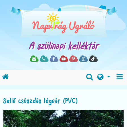
A szülinapi kelléktár
Sellő csúszdás légvár (PVC)