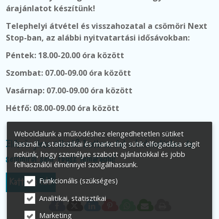
árajánlatot készítünk!
Telephelyi átvétel és visszahozatal a csömöri Next
Stop-ban, az alábbi nyitvatartási idősávokban:
Péntek: 18.00-20.00 óra között
Szombat: 07.00-09.00 óra között
Vasárnap:
07.00-09.00 óra között
Hétfő: 08.00-09.00 óra között
Weboldalunk a működéshez elengedhetetlen sütiket
használ. A statisztikai és marketing sütik elfogadása segít
Először jársz nálunk? Iratkozz fel a hírlevelünkre és
nekünk, hogy személyre szabott ajánlatokkal és jobb
semmiről sem fogsz lemaradni!
felhasználói élménnyel szolgálhassunk.
Funkcionális (szükséges)
Kattints ide
Analitikai, statisztikai
Marketing