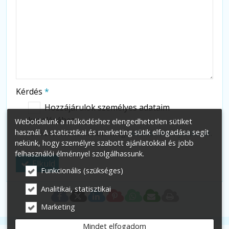
Kérdés
*
Hozzájárulok személyes adataim
kezeléséhez.
Weboldalunk a működéshez elengedhetetlen sütiket
használ. A statisztikai és marketing sütik elfogadása segít
Ide kattintva tekinthető meg:
Adatvédelmi nyilatkozat
.
nekünk, hogy személyre szabott ajánlatokkal és jobb
felhasználói élménnyel szolgálhassunk.
Elküld
Funkcionális (szükséges)
Analitikai, statisztikai
Marketing
Mindet elfogadom