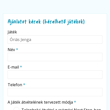
Ajánlatot kérek (bérelhető játékok)
-
Játék
-
Név
*
-
E-mail
*
-
Telefon
*
-
A Játék átvételének tervezett módja
*
Telephelyi átvétel a csömöri Next Stop-ban