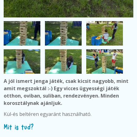
A jól ismert jenga játék, csak kicsit nagyobb, mint
amit megszoktál :-) Egy vicces ügyességi játék
otthon, oviban, suliban, rendezvényen. Minden
korosztálynak ajánljuk.
Kül-és beltéren egyaránt használható.
Mit is tud?