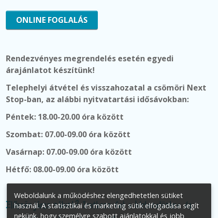
ONLINE FOGLALÁS
Rendezvényes megrendelés esetén egyedi
árajánlatot készítünk!
Telephelyi átvétel és visszahozatal a csömöri Next
Stop-ban, az alábbi nyitvatartási idősávokban:
Péntek: 18.00-20.00 óra között
Szombat: 07.00-09.00 óra között
Vasárnap:
07.00-09.00 óra között
Hétfő: 08.00-09.00 óra között
Weboldalunk a működéshez elengedhetetlen sütiket
Először jársz nálunk? Iratkozz fel a hírlevelünkre és
használ. A statisztikai és marketing sütik elfogadása segít
nekünk, hogy személyre szabott ajánlatokkal és jobb