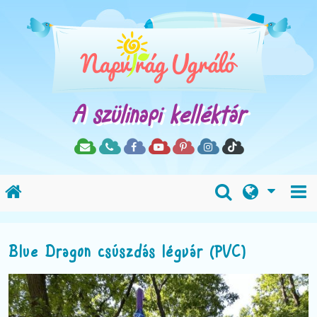
A szülinapi kelléktár
Blue Dragon csúszdás légvár (PVC)